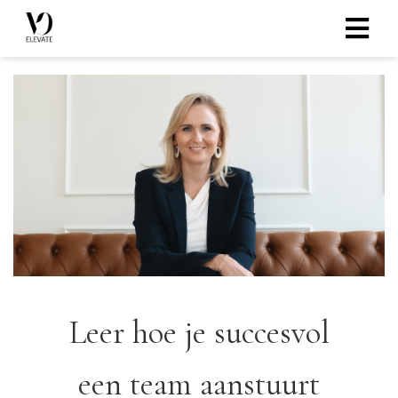
ngen
 policy
oneel
onele
 zijn
kelijk om
site te
Leer hoe je succesvol
ken. Ze
 gebruikt
een team aanstuurt
ncties en