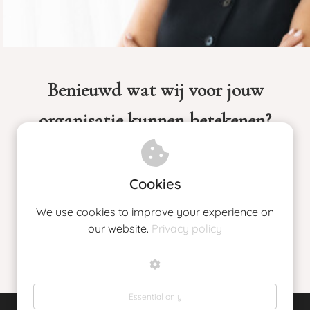
Benieuwd wat wij voor jouw
organisatie kunnen betekenen?
Laten we kennismaken en plan hier jouw
Discovery Call
Cookies
We use cookies to improve your experience on
our website.
Privacy policy
Discovery Call
Essential only