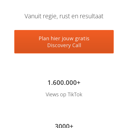
 deze
s kan de
Vanuit regie, rust en resultaat
 niet
neren.
ieken
Plan hier jouw gratis
Discovery Call
ische
s worden
kt om
em
tie te
elen over
1.600.000+
drag van
zoeker op
Views op TikTok
ite.
ing
ingcookies
3000+
 gebruikt