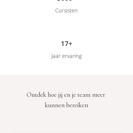
oekers te
Cursisten
 op de
e. Hierdoor
 website-
ren
nte
17+
enties
Jaar ervaring
gebaseerd
 gedrag
ze
er.
Ontdek hoe jij en je team meer
ren
kunnen bereiken